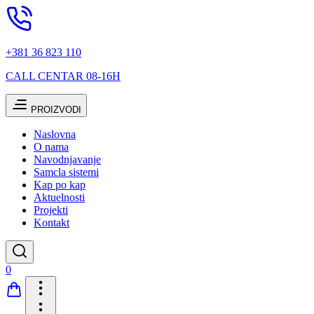
+381 36 823 110
CALL CENTAR 08-16H
PROIZVODI
Naslovna
O nama
Navodnjavanje
Samcla sistemi
Kap po kap
Aktuelnosti
Projekti
Kontakt
0