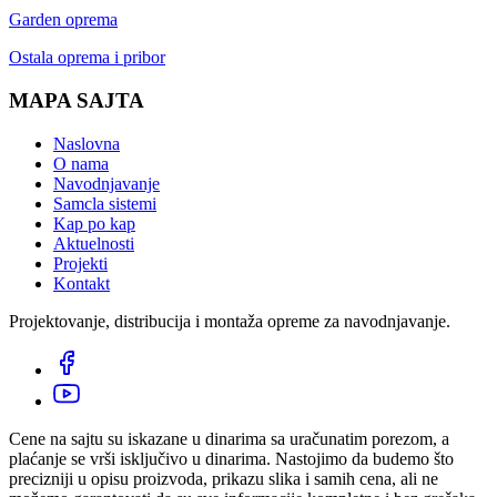
Garden oprema
Ostala oprema i pribor
MAPA SAJTA
Naslovna
O nama
Navodnjavanje
Samcla sistemi
Kap po kap
Aktuelnosti
Projekti
Kontakt
Projektovanje, distribucija i montaža opreme za navodnjavanje.
Cene na sajtu su iskazane u dinarima sa uračunatim porezom, a
plaćanje se vrši isključivo u dinarima. Nastojimo da budemo što
precizniji u opisu proizvoda, prikazu slika i samih cena, ali ne