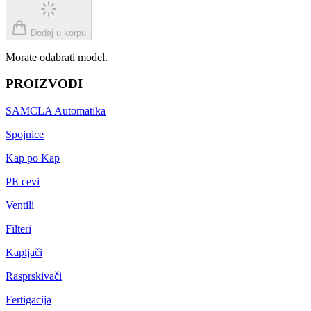
Dodaj u korpu
Morate odabrati model.
PROIZVODI
SAMCLA Automatika
Spojnice
Kap po Kap
PE cevi
Ventili
Filteri
Kapljači
Rasprskivači
Fertigacija