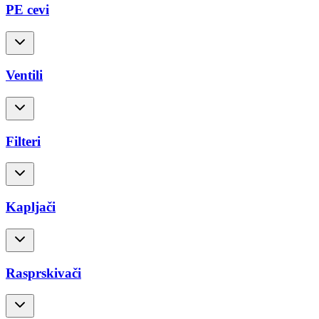
PE cevi
Ventili
Filteri
Kapljači
Rasprskivači