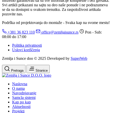
možemo garantovati da su sve informacije kompletne i bez grešaka.
Svi artikli prikazani na sajtu su deo naše ponude i ne podrazumeva
se da su dostupni u svakom trenutku. Za raspoloživost artikala
pozovite nas.
Podrška od projektovanja do montaže - Svaka kap na svome mestu!
+381 36 823 110
office@zemljaisunce.rs
Pon - Sub:
08:00 do 17:00
Politika privatnosti
Uslovi korišćenja
Zemlja i Sunce doo © 2025 Developed by
SuperWeb
Pretraga
Stranice
Naslovna
O nama
Navodnjavanje
Samcla sistemi
Kap po kap
Aktuelnosti
Projekti