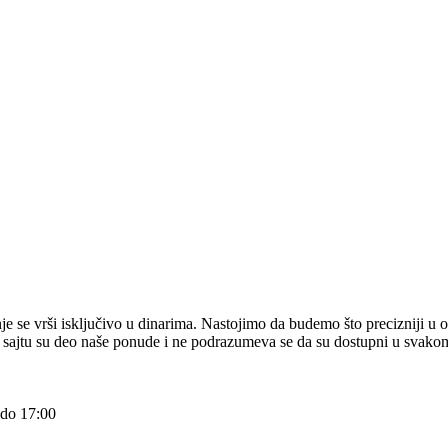
e se vrši isključivo u dinarima. Nastojimo da budemo što precizniji u o
na sajtu su deo naše ponude i ne podrazumeva se da su dostupni u svakom
 do 17:00