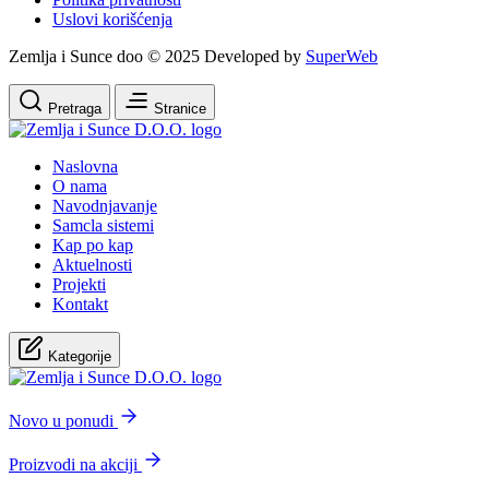
Uslovi korišćenja
Zemlja i Sunce doo © 2025 Developed by
SuperWeb
Pretraga
Stranice
Naslovna
O nama
Navodnjavanje
Samcla sistemi
Kap po kap
Aktuelnosti
Projekti
Kontakt
Kategorije
Novo u ponudi
Proizvodi na akciji