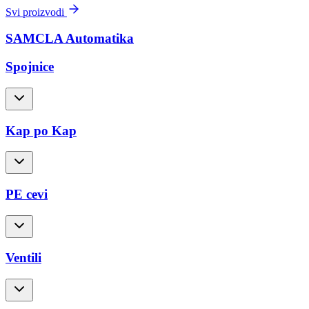
Svi proizvodi
SAMCLA Automatika
Spojnice
Kap po Kap
PE cevi
Ventili