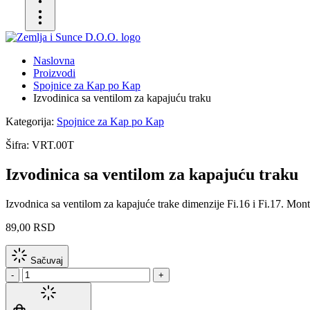
Naslovna
Proizvodi
Spojnice za Kap po Kap
Izvodinica sa ventilom za kapajuću traku
Kategorija:
Spojnice za Kap po Kap
Šifra:
VRT.00T
Izvodinica sa ventilom za kapajuću traku
Izvodnica sa ventilom za kapajuće trake dimenzije Fi.16 i Fi.17. Mon
89,00 RSD
Sačuvaj
-
+