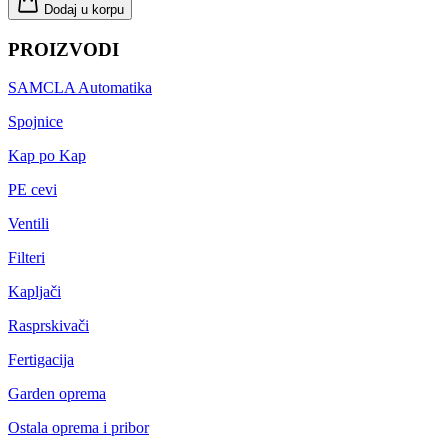
Dodaj u korpu
PROIZVODI
SAMCLA Automatika
Spojnice
Kap po Kap
PE cevi
Ventili
Filteri
Kapljači
Rasprskivači
Fertigacija
Garden oprema
Ostala oprema i pribor