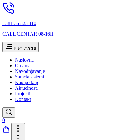
+381 36 823 110
CALL CENTAR 08-16H
PROIZVODI
Naslovna
O nama
Navodnjavanje
Samcla sistemi
Kap po kap
Aktuelnosti
Projekti
Kontakt
0