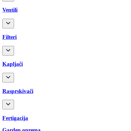
Ventili
Filteri
Kapljači
Rasprskivači
Fertigacija
Garden oprema