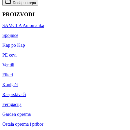
Dodaj u korpu
PROIZVODI
SAMCLA Automatika
Spojnice
Kap po Kap
PE cevi
Ventili
Filteri
Kapljači
Rasprskivači
Fertigacija
Garden oprema
Ostala oprema i pribor