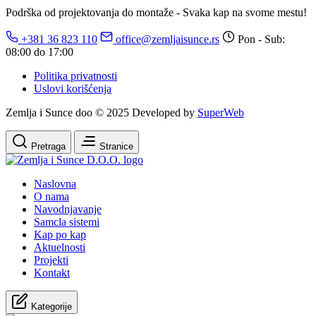
Podrška od projektovanja do montaže - Svaka kap na svome mestu!
+381 36 823 110
office@zemljaisunce.rs
Pon - Sub:
08:00 do 17:00
Politika privatnosti
Uslovi korišćenja
Zemlja i Sunce doo © 2025 Developed by
SuperWeb
Pretraga
Stranice
Naslovna
O nama
Navodnjavanje
Samcla sistemi
Kap po kap
Aktuelnosti
Projekti
Kontakt
Kategorije