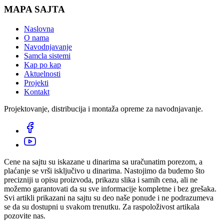
MAPA SAJTA
Naslovna
O nama
Navodnjavanje
Samcla sistemi
Kap po kap
Aktuelnosti
Projekti
Kontakt
Projektovanje, distribucija i montaža opreme za navodnjavanje.
Cene na sajtu su iskazane u dinarima sa uračunatim porezom, a
plaćanje se vrši isključivo u dinarima. Nastojimo da budemo što
precizniji u opisu proizvoda, prikazu slika i samih cena, ali ne
možemo garantovati da su sve informacije kompletne i bez grešaka.
Svi artikli prikazani na sajtu su deo naše ponude i ne podrazumeva
se da su dostupni u svakom trenutku. Za raspoloživost artikala
pozovite nas.