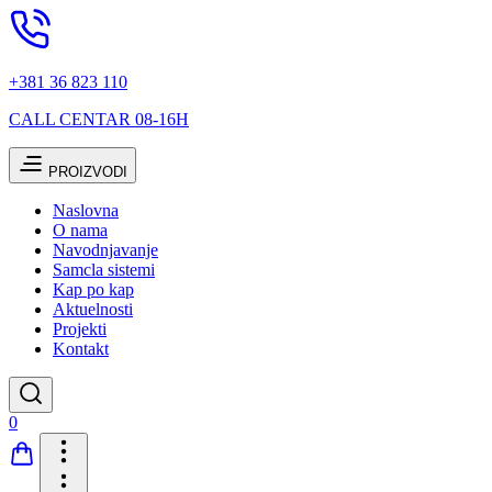
+381 36 823 110
CALL CENTAR 08-16H
PROIZVODI
Naslovna
O nama
Navodnjavanje
Samcla sistemi
Kap po kap
Aktuelnosti
Projekti
Kontakt
0